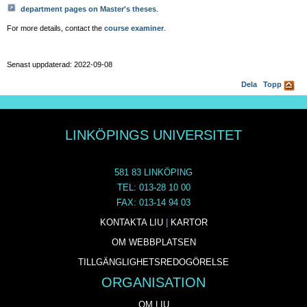
department pages on Master's theses
.
For more details, contact the
course examiner
.
Senast uppdaterad: 2022-09-08
Dela
Topp
LINKÖPINGS UNIVERSITET
581 83 LINKÖPING
TEL: 013-28 10 00
FAX: 013-14 94 03
KONTAKTA LIU
|
KARTOR
OM WEBBPLATSEN
TILLGÄNGLIGHETSREDOGÖRELSE
ORGANISATION
OM LIU