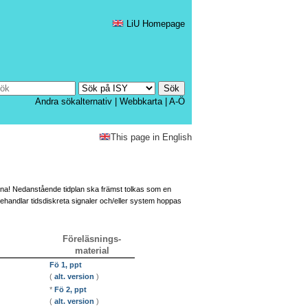
LiU Homepage
Andra sökalternativ
|
Webbkarta
|
A-Ö
This page in English
arna! Nedanstående tidplan ska främst tolkas som en
ehandlar tidsdiskreta signaler och/eller system hoppas
Föreläsnings-
material
Fö 1, ppt
(
alt. version
)
*
Fö 2, ppt
(
alt. version
)