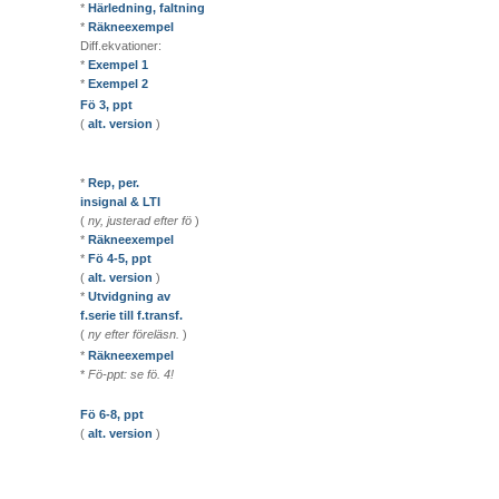
*
Härledning, faltning
*
Räkneexempel
Diff.ekvationer:
*
Exempel 1
*
Exempel 2
Fö 3, ppt
(
alt. version
)
*
Rep, per.
insignal & LTI
(
ny, justerad efter fö
)
*
Räkneexempel
*
Fö 4-5, ppt
(
alt. version
)
*
Utvidgning av
f.serie till f.transf.
(
ny efter föreläsn.
)
*
Räkneexempel
*
Fö-ppt: se fö. 4!
Fö 6-8, ppt
(
alt. version
)