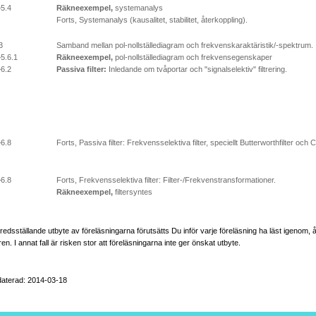
–5.4
Räkneexempel,
systemanalys
Forts, Systemanalys (kausalitet, stabilitet, återkoppling).
3
Samband mellan pol-nollställediagram och frekvenskaraktäristik/-spektrum.
–5.6.1
Räkneexempel,
pol-nollställediagram och frekvensegenskaper
–6.2
Passiva filter:
Inledande om tvåportar och "signalselektiv" filtrering.
–6.8
Forts, Passiva filter: Frekvensselektiva filter, speciellt Butterworthfilter och 
–6.8
Forts, Frekvensselektiva filter: Filter-/Frekvenstransformationer.
Räkneexempel,
filtersyntes
illfredsställande utbyte av föreläsningarna förutsätts Du inför varje föreläsning ha läst igenom, 
ren. I annat fall är risken stor att föreläsningarna inte ger önskat utbyte.
aterad: 2014-03-18