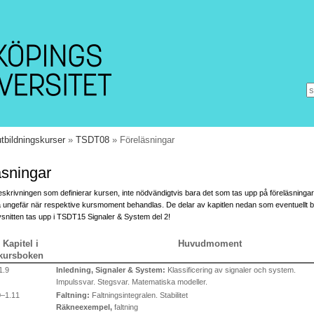
tbildningskurser
»
TSDT08
» Föreläsningar
äsningar
eskrivningen som definierar kursen, inte nödvändigtvis bara det som tas upp på föreläsning
på ungefär när respektive kursmoment behandlas. De delar av kapitlen nedan som eventuellt b
vsnitten tas upp i TSDT15 Signaler & System del 2!
Kapitel i
Huvudmoment
kursboken
1.9
Inledning, Signaler & System:
Klassificering av signaler och system.
Impulssvar. Stegsvar. Matematiska modeller.
0–1.11
Faltning:
Faltningsintegralen. Stabilitet
Räkneexempel,
faltning