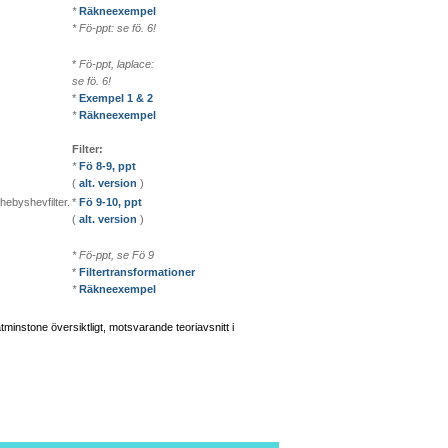
*
Räkneexempel
* Fö-ppt: se fö. 6!
*
Fö-ppt, laplace:
se fö. 6!
*
Exempel 1 & 2
*
Räkneexempel
Filter:
*
Fö 8-9, ppt
(
alt. version
)
Chebyshevfilter.
*
Fö 9-10, ppt
(
alt. version
)
* Fö-ppt, se Fö 9
*
Filtertransformationer
*
Räkneexempel
åtminstone översiktligt, motsvarande teoriavsnitt i