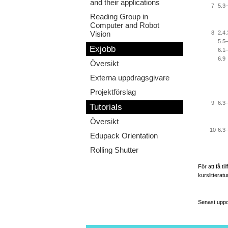
and their applications
7
5.3
Reading Group in
Computer and Robot
8
2.4.
Vision
5.5
Exjobb
6.1
6.9
Översikt
Externa uppdragsgivare
Projektförslag
9
6.3
Tutorials
Översikt
10
6.3
Edupack Orientation
Rolling Shutter
För att få t
kurslitteratu
Senast uppd