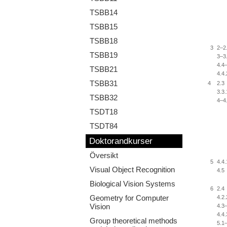
TSBB14
TSBB15
TSBB18
3
2–2
TSBB19
3–3
4.4
TSBB21
4.4.
TSBB31
4
2.3
3.3.
TSBB32
4–4
TSDT18
TSDT84
Doktorandkurser
Översikt
5
4.4
Visual Object Recognition
4.5
Biological Vision Systems
6
2.4
Geometry for Computer
4.2.
Vision
4.3
4.4.
Group theoretical methods
5.1