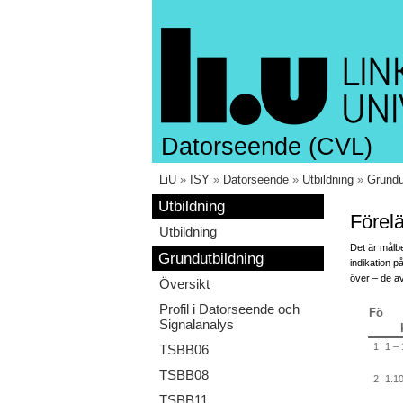
Datorseende (CVL)
LiU
»
ISY
»
Datorseende
»
Utbildning
»
Grundu
Utbildning
Förel
Utbildning
Det är målb
Grundutbildning
indikation 
över – de a
Översikt
Profil i Datorseende och
Fö
Signalanalys
1
1 – 
TSBB06
TSBB08
2
1.1
TSBB11