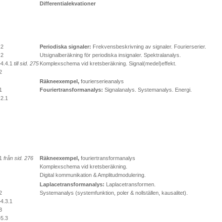
Differentialekvationer
.2
Periodiska signaler:
Frekvensbeskrivning av signaler. Fourierserier.
.2
Utsignalberäkning för periodiska insignaler. Spektralanalys.
–4.4.1
till sid. 275
Komplexschema vid kretsberäkning. Signal(medel)effekt.
2
Räkneexempel,
fourierserieanalys
1
Fouriertransformanalys:
Signalanalys. Systemanalys. Energi.
.2.1
.1
från sid. 276
Räkneexempel,
fouriertransformanalys
Komplexschema vid kretsberäkning.
Digital kommunikation & Amplitudmodulering.
Laplacetransformanalys:
Laplacetransformen.
2
Systemanalys (systemfunktion, poler & nollställen, kausalitet).
–4.3.1
3
–5.3